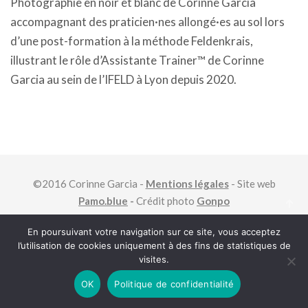
Photographie en noir et blanc de Corinne Garcia
accompagnant des praticien·nes allongé·es au sol lors
d’une post-formation à la méthode Feldenkrais,
illustrant le rôle d’Assistante Trainer™ de Corinne
Garcia au sein de l’IFELD à Lyon depuis 2020.
©2016 Corinne Garcia -
Mentions légales
- Site web
Pamo.blue
-
Crédit photo
Gonpo
En poursuivant votre navigation sur ce site, vous acceptez
l’utilisation de cookies uniquement à des fins de statistiques de
visites.
OK
Politique de confidentialité