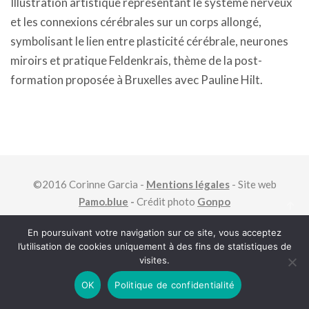
Illustration artistique représentant le système nerveux
et les connexions cérébrales sur un corps allongé,
symbolisant le lien entre plasticité cérébrale, neurones
miroirs et pratique Feldenkrais, thème de la post-
formation proposée à Bruxelles avec Pauline Hilt.
©2016 Corinne Garcia -
Mentions légales
- Site web
Pamo.blue
-
Crédit photo
Gonpo
En poursuivant votre navigation sur ce site, vous acceptez
l’utilisation de cookies uniquement à des fins de statistiques de
visites.
OK
Politique de confidentialité