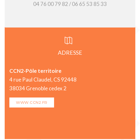
04 76 00 79 82 / 06 65 53 85 33
ADRESSE
CCN2-Pôle territoire
4 rue Paul Claudel, CS 92448
38034 Grenoble cedex 2
WWW.CCN2.FR