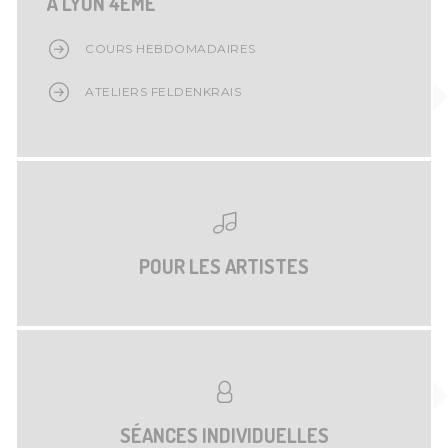
À LYON 4ÈME
COURS HEBDOMADAIRES
ATELIERS FELDENKRAIS
POUR LES ARTISTES
SÉANCES INDIVIDUELLES