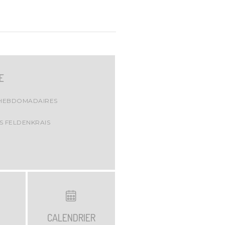
E
HEBDOMADAIRES
S FELDENKRAIS
S
CALENDRIER