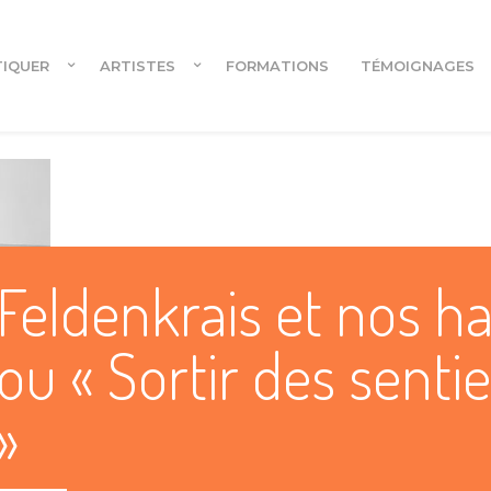
TIQUER
ARTISTES
FORMATIONS
TÉMOIGNAGES
Cours en ligne
Feldenkrais et nos h
Cours en ligne pour danseur.euses
ou « Sortir des senti
»