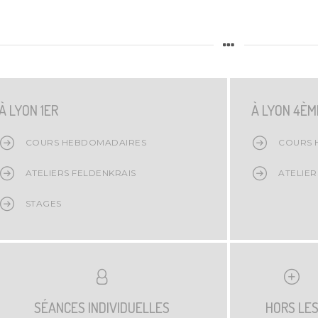
À LYON 1ER
À LYON 4ÈM
COURS HEBDOMADAIRES
COURS 
ATELIERS FELDENKRAIS
ATELIER
STAGES
SÉANCES INDIVIDUELLES
HORS LE