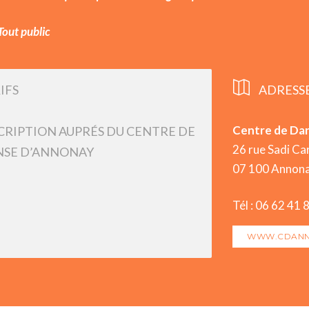
Tout public
IFS
ADRESS
Centre de Da
CRIPTION AUPRÉS DU CENTRE DE
26 rue Sadi Ca
SE D’ANNONAY
07 100 Annon
Tél : 06 62 41 
WWW.CDANN