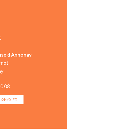
E
nse d’Annonay
rnot
ay
80 08
ONAY.FR