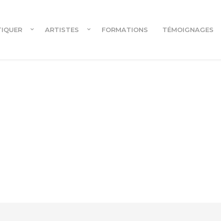
TIQUER
ARTISTES
FORMATIONS
TÉMOIGNAGES
Cours en ligne
Cours en ligne pour danseur.euses