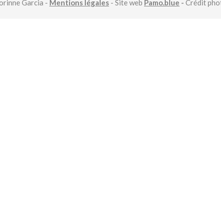
rinne Garcia -
Mentions légales
- Site web
Pamo.blue
-
Crédit ph