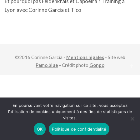
Et pourquoi pas Feldenkrais et Capoeira ? Training à
Lyon avec Corinne Garcia et Tico
©2016 Corinne Garcia -
Mentions légales
- Site web
Pamo.blue
-
Crédit photo
Gonpo
En poursuivant votre navigation sur ce site, vous acceptez
l’utilisation de cookies uniquement à des fins de statistiques de
visites.
OK
Politique de confidentialité