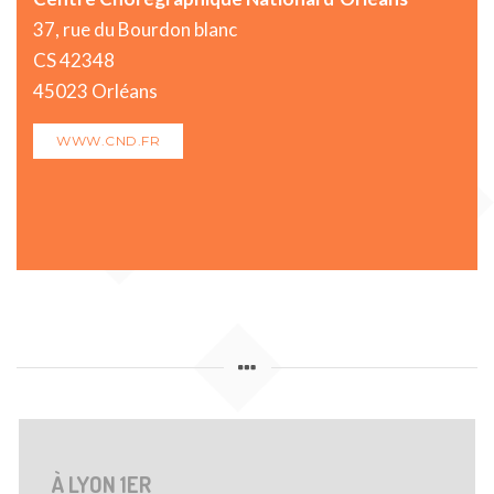
37, rue du Bourdon blanc
CS 42348
45023 Orléans
WWW.CND.FR
À LYON 1ER