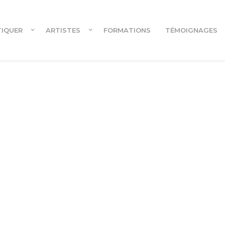
TIQUER
ARTISTES
FORMATIONS
TÉMOIGNAGES
Cours en ligne
Cours en ligne pour danseur.euses