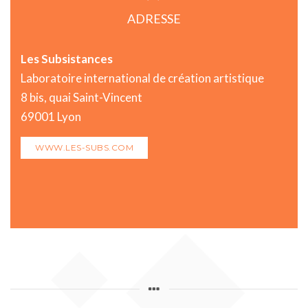
ADRESSE
Les Subsistances
Laboratoire international de création artistique
8 bis, quai Saint-Vincent
69001 Lyon
WWW.LES-SUBS.COM