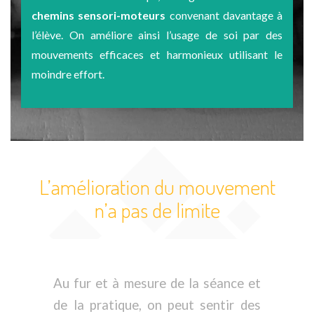
chemins sensori-moteurs
convenant davantage à
l’élève. On améliore ainsi l’usage de soi par des
mouvements efficaces et harmonieux utilisant le
moindre effort.
L’amélioration du mouvement
n’a pas de limite
Au fur et à mesure de la séance et
de la pratique, on peut sentir des