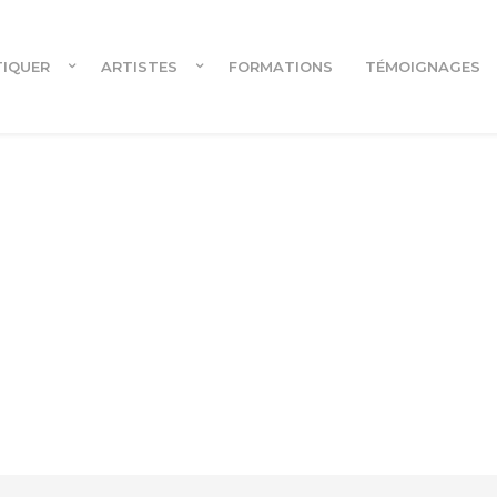
TIQUER
ARTISTES
FORMATIONS
TÉMOIGNAGES
Cours en ligne
Cours en ligne pour danseur.euses