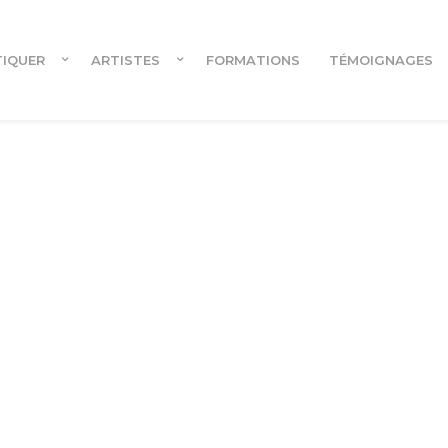
TIQUER
ARTISTES
FORMATIONS
TÉMOIGNAGES
Cours en ligne
Cours en ligne pour danseur.euses