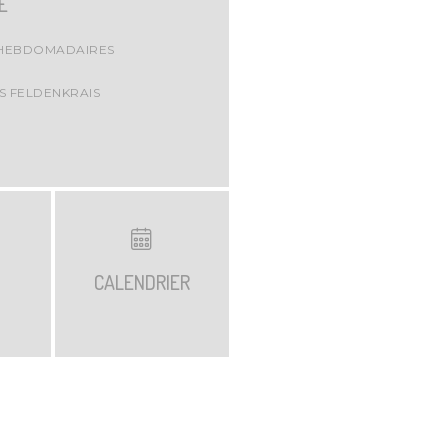
E
HEBDOMADAIRES
S FELDENKRAIS
S
CALENDRIER