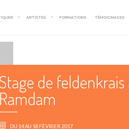
TIQUER
ARTISTES
FORMATIONS
TÉMOIGNAGES
Cours en ligne
Stage de feldenkrais
Cours en ligne pour danseur.euses
Ramdam
DU 14 AU 18 FÉVRIER 2017