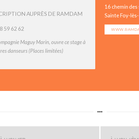
16 chemin des
CRIPTION AUPRÈS DE RAMDAM
Sainte Foy-lès
8 59 62 62
WWW.RAMD
ompagnie Maguy Marin, ouvre ce stage à
res danseurs (Places limitées)