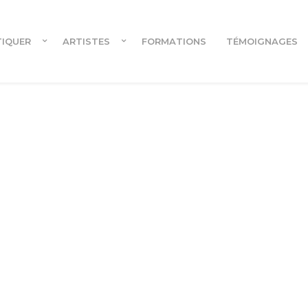
TIQUER
ARTISTES
FORMATIONS
TÉMOIGNAGES
Cours en ligne
Cours en ligne pour danseur.euses