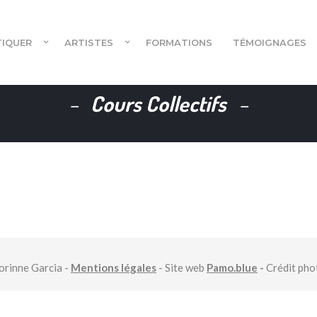
TIQUER
ARTISTES
FORMATIONS
TÉMOIGNAGES
Cours Collectifs
Cours en ligne
Cours en ligne pour danseur.euses
rinne Garcia -
Mentions légales
- Site web
Pamo.blue
-
Crédit ph