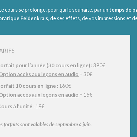
Le cours se prolonge, pour qui le souhaite, par un
temps de pa
pratique Feldenkrais
, de ses effets, de vos impressions et 
ARIFS
orfait pour l’année (30 cours en ligne) :
390€
Option accès aux leçons en audio
+ 30€
orfait 10 cours en ligne :
160€
Option accès aux leçons en audio
+ 15€
ours à l’unité :
19€
s forfaits sont valables de septembre à juin.