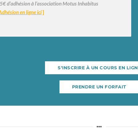
 5€ d’adhésion à l’association Motus Inhabitus
Adhésion en ligne ici
]
S'INSCRIRE À UN COURS EN LIG
PRENDRE UN FORFAIT