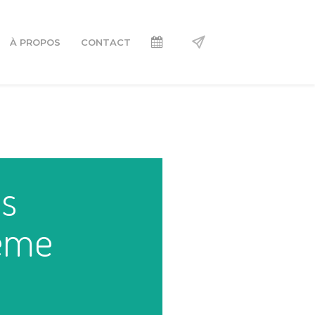
À PROPOS
CONTACT
s
4ème