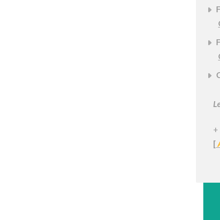
F
F
C
Le
+
[