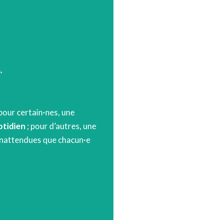
.
pour certain·nes, une
otidien
; pour d’autres, une
t inattendues que chacun·e