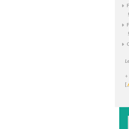
F
F
C
Le
+
[