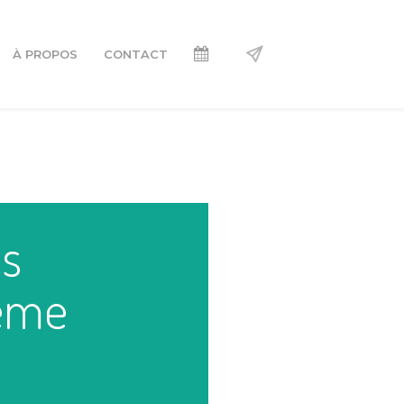
À PROPOS
CONTACT
s
4ème