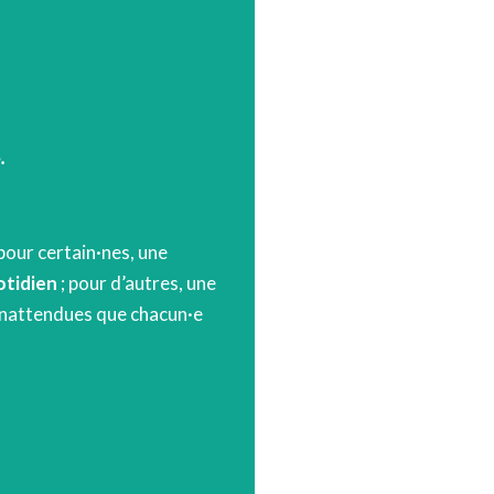
.
pour certain·nes, une
otidien
; pour d’autres, une
t inattendues que chacun·e