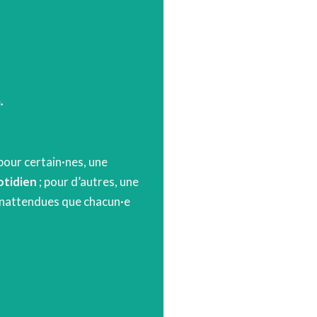
.
pour certain·nes, une
otidien
; pour d’autres, une
t inattendues que chacun·e