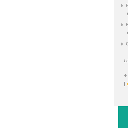
F
F
C
Le
+
[