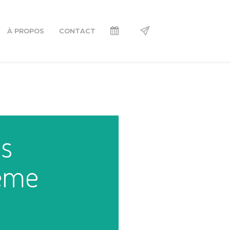
À PROPOS
CONTACT
s
4ème