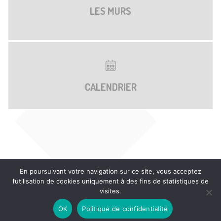
LES MURS
CALENDRIER
En poursuivant votre navigation sur ce site, vous acceptez
l’utilisation de cookies uniquement à des fins de statistiques de
visites.
©2016 Corinne Garcia -
Mentions légales
- Site web
OK
Politique de confidentialité
Pamo.blue
-
Crédit photo
Gonpo