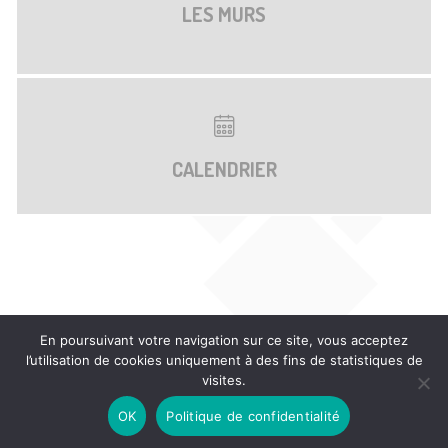
LES MURS
CALENDRIER
En poursuivant votre navigation sur ce site, vous acceptez
l’utilisation de cookies uniquement à des fins de statistiques de
visites.
©2016 Corinne Garcia -
Mentions légales
- Site web
OK
Politique de confidentialité
Pamo.blue
-
Crédit photo
Gonpo