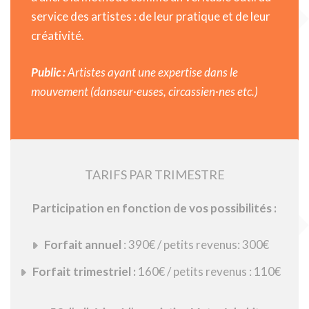
service des artistes : de leur pratique et de leur
créativité.
Public :
Artistes ayant une expertise dans le
mouvement (danseur·euses, circassien·nes etc.)
TARIFS PAR TRIMESTRE
Participation en fonction de vos possibilités :
Forfait annuel
: 390€ / petits revenus: 300€
Forfait trimestriel :
160€ / petits revenus : 110€