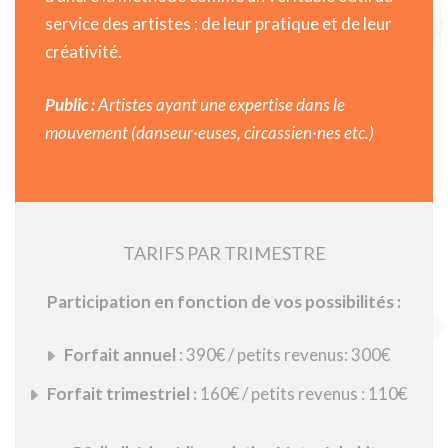
service des artistes : de leur pratique et de leur
créativité.
Public :
Artistes ayant une expertise dans le
mouvement (danseur·euses, circassien·nes etc.)
TARIFS PAR TRIMESTRE
Participation en fonction de vos possibilités :
Forfait annuel
: 390€ / petits revenus: 300€
Forfait trimestriel :
160€ / petits revenus : 110€